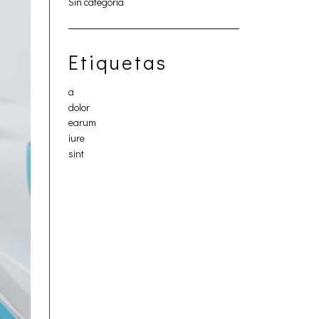
Sin categoría
Etiquetas
a
dolor
earum
iure
sint