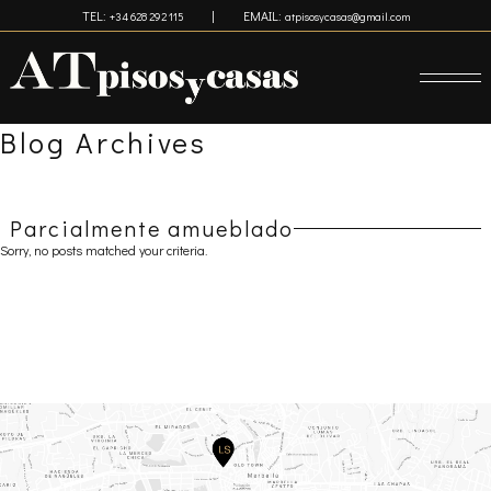
Skip to main content
TEL:
|
EMAIL:
+34 628 292 115
atpisosycasas@gmail.com
Blog Archives
Parcialmente amueblado
Sorry, no posts matched your criteria.