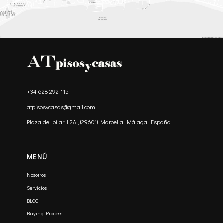
+34 628 292 115
atpisosycasas@gmail.com
Plaza del pilar L2A , (29601) Marbella, Málaga, España.
MENÚ
Nosotros
Servicios
BLOG
Buying Process