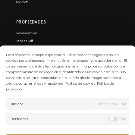
Contacto
PROPIEDADES
Recomendadas
Zona de Golf
Frente a la playa
Para ofrecerle la mejor experiencia, utilizamos tecnologías como las
Villas de Lujo
cookies para almacenar información en su dispositivo o acceder a ella. El
Nuevas Construcciones
consentimiento a estas tecnologías nos permitirá procesar datos como el
comportamiento de navegación o identificadores únicos en este sitio. No
consentir, o retirar el consentimiento, puede afectar negativamente a
ciertas características y funciones. Política de cookies Política de
SUSCRIBIRSE
privacidad
Email
Funcional
Siempre activo
Suscribirse
Estadísticas
Acepto la
Política de privacidad
*