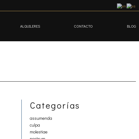
ALQUILERES
CONTACTO
BLOG
Categorías
assumenda
culpa
molestiae
nostrum