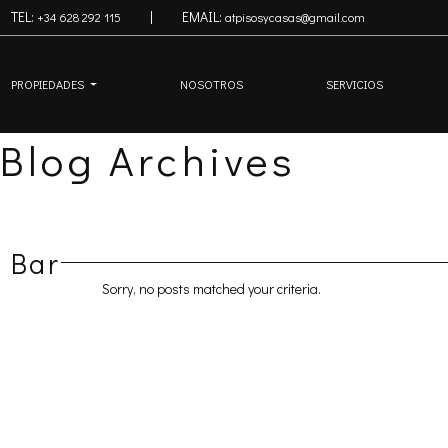
Skip to main content
TEL:
|
EMAIL:
+34 628 292 115
atpisosycasas@gmail.com
PROPIEDADES
NOSOTROS
SERVICIOS
Blog Archives
Bar
Sorry, no posts matched your criteria.